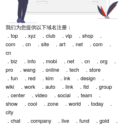
我们为您提供以下域名注册：
．top ．xyz ．club ．vip ．shop ．
com ．cn ．site ．art ．net ．com ．
cn
．biz ．info ．mobi ．net ．cn ．org ．
pro ．wang ．online ．tech ．store
．fun ．red ．kim ．ink ．design ．
wiki ．work ．auto ．link ．ltd ．group
．center ．video ．social ．team ．
show ．cool ．zone ．world ．today ．
city
．chat ．company ．live ．fund ．gold ．